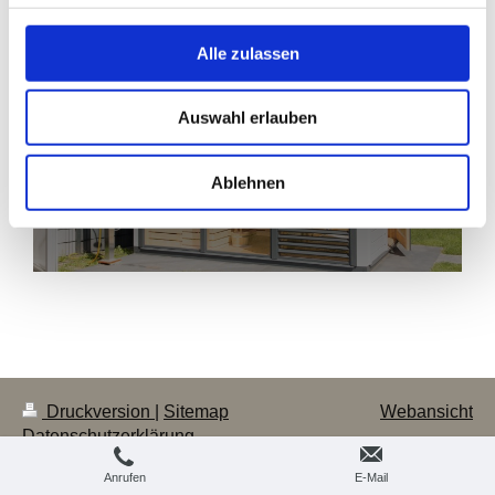
Alle zulassen
Auswahl erlauben
Finnhaus Wolff Gartenhaus Konfigurator
PLANER STARTEN
Ablehnen
Druckversion
|
Sitemap
Webansicht
Datenschutzerklärung
Instagram
Anrufen
E-Mail