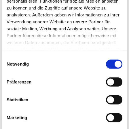
personalisieren, Funktionen für soziale Medien anbieten
Web-Planer
zu können und die Zugriffe auf unsere Website zu
analysieren. Außerdem geben wir Informationen zu Ihrer
Folgende Liste beinhaltet die direkten Links zu den
Verwendung unserer Website an unsere Partner für
Web-Planern unserer Lieferanten.
soziale Medien, Werbung und Analysen weiter. Unsere
Planen Sie ihre eigenen Gartenhäuser oder
Partner führen diese Informationen möglicherweise mit
Spielturmanlagen oder lassen Sie sich den Boden
weiteren Daten zusammen, die Sie ihnen bereitgestellt
Ihrer Wahl in ihren eigenen Räumen zeigen.
haben oder die sie im Rahmen Ihrer Nutzung der Dienste
gesammelt haben.
Einwilligungsauswahl
Notwendig
Präferenzen
Statistiken
Meister - Interior Designer
PLANER STARTEN
Marketing