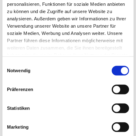
Finnhaus Wolff
personalisieren, Funktionen für soziale Medien anbieten
zu können und die Zugriffe auf unsere Website zu
Ihr Finnhaus-Produkt ist innerhalb der Garantiezeit von
analysieren. Außerdem geben wir Informationen zu Ihrer
2 Jahren kaputtgegangen? Das soll nicht sein. Wenn
Verwendung unserer Website an unsere Partner für
Ihr Produkt von unserem Kundenservice abgedeckt ist,
soziale Medien, Werbung und Analysen weiter. Unsere
können Sie die Reklamation auf den folgenden Seiten
Partner führen diese Informationen möglicherweise mit
ganz einfach einreichen.
weiteren Daten zusammen, die Sie ihnen bereitgestellt
haben oder die sie im Rahmen Ihrer Nutzung der Dienste
gesammelt haben.
Einwilligungsauswahl
Reklamationsformular für
Notwendig
Endkunden
Präferenzen
Statistiken
Reklamationsformular für
Marketing
Händler